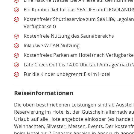
Eine Flasche Wasser bei Anreise auf dem Zimmer
Ein Kombiticket für das SEA LIFE und LEGOLAND
Kostenfreier Shuttleservice zum Sea Life, Legol
Verfügbarkeit)
Kostenfreie Nutzung des Saunabereichs
Inklusive W-LAN Nutzung
Kostenfreies Parken am Hotel (nach Verfügbarkei
Late Check Out bis 14:00 Uhr (auf Anfrage/ nach 
Für die Kinder unbegrenzt Eis im Hotel
Reiseinformationen
Die oben beschriebenen Leistungen sind ab Ausstell
Reservierung im Hotel ist der Gutschein alternativ au
Urlaub auf alle Hotelangebote einlösbar (es handel
Weihnachten, Silvester, Messen, Events
.
Der kostenfr
beim Hotel bis 7 Tage vor Anreise in Anspruch ge