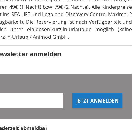
ren 49€ (1 Nacht) bzw. 79€ (2 Nächte). Alle Kinderpreise
t ins SEA LIFE und Legoland Discovery Centre. Maximal 2
ügbarkeit)
.
Die Reservierung ist nach Verfügbarkeit und
h unter einloesen.kurz-in-urlaub.de möglich (keine
Kurz-in-Urlaub / Animod GmbH
.
ewsletter anmelden
JETZT ANMELDEN
jederzeit abmeldbar
ilt nicht für Multi- und Wertgutscheine