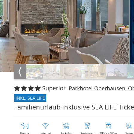
Superior
Parkhotel Oberhausen, O
INKL. SEA LIFE
Familienurlaub inklusive SEA LIFE Ticke
Hunde
Internet
Parkplatz
Restaurant
ÖPNV < 500m
Sauna