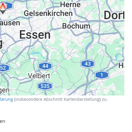
klärung
(insbesondere Abschnitt Kartendarstellung) zu.
en