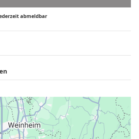
jederzeit abmeldbar
ilt nicht für Multi- und Wertgutscheine
gen