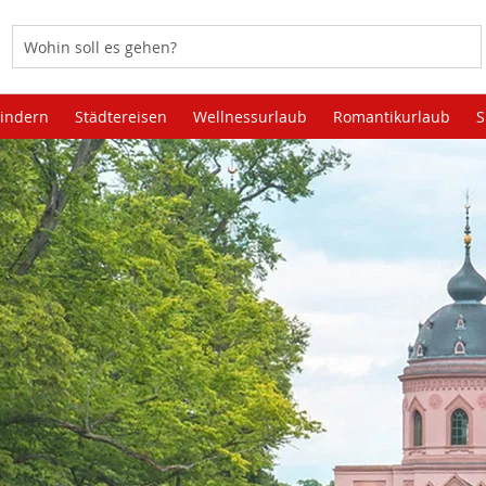
Kindern
Städtereisen
Wellnessurlaub
Romantikurlaub
S