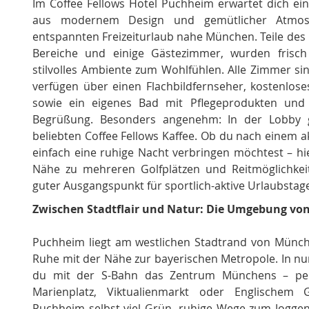
Im Coffee Fellows Hotel Puchheim erwartet dich 
aus modernem Design und gemütlicher Atmosp
entspannten Freizeiturlaub nahe München. Teile des 
Bereiche und einige Gästezimmer, wurden frisch
stilvolles Ambiente zum Wohlfühlen. Alle Zimmer s
verfügen über einen Flachbildfernseher, kostenlos
sowie ein eigenes Bad mit Pflegeprodukten und 
Begrüßung. Besonders angenehm: In der Lobby g
beliebten Coffee Fellows Kaffee. Ob du nach einem 
einfach eine ruhige Nacht verbringen möchtest – hie
Nähe zu mehreren Golfplätzen und Reitmöglichkei
guter Ausgangspunkt für sportlich-aktive Urlaubstag
Zwischen Stadtflair und Natur: Die Umgebung vo
Puchheim liegt am westlichen Stadtrand von Münch
Ruhe mit der Nähe zur bayerischen Metropole. In nu
du mit der S-Bahn das Zentrum Münchens – perf
Marienplatz, Viktualienmarkt oder Englischem Ga
Puchheim selbst viel Grün, ruhige Wege zum Jogge