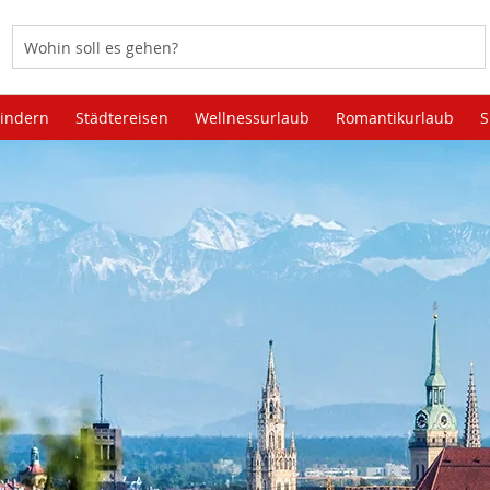
Kindern
Städtereisen
Wellnessurlaub
Romantikurlaub
S