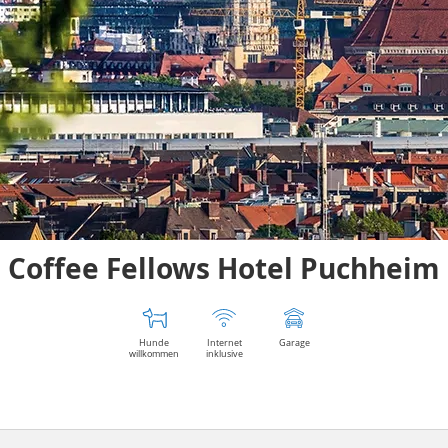
Coffee Fellows Hotel Puchheim
Hunde
Internet
Garage
willkommen
inklusive