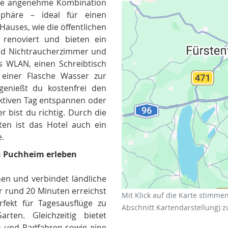
eine angenehme Kombination
häre – ideal für einen
Hauses, wie die öffentlichen
 renoviert und bieten ein
Datenschutzer
ind Nichtraucherzimmer und
es WLAN, einen Schreibtisch
einer Flasche Wasser zur
enießt du kostenfrei den
aktiven Tag entspannen oder
r bist du richtig. Durch die
ten ist das Hotel auch ein
e.
n Puchheim erleben
en und verbindet ländliche
r rund 20 Minuten erreichst
Mit Klick auf die Karte stimme
ekt für Tagesausflüge zu
Abschnitt Kartendarstellung) z
rten. Gleichzeitig bietet
n und Radfahren sowie eine