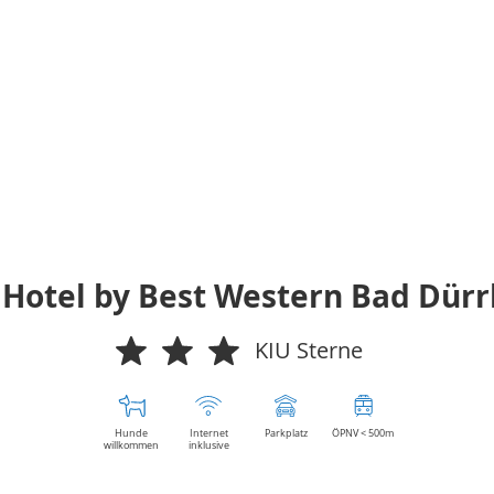
 Hotel by Best Western Bad Dür
KIU Sterne
Hunde
Internet
Parkplatz
ÖPNV < 500m
willkommen
inklusive