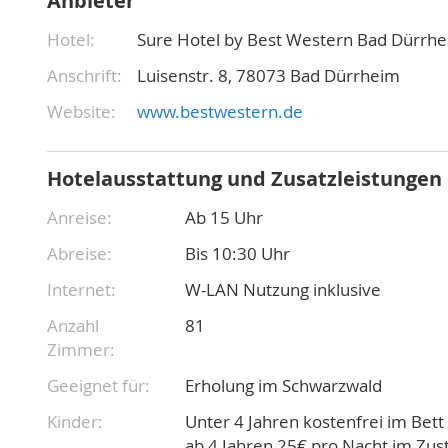
Anbieter
Hotel
Sure Hotel by Best Western Bad Dürrh
Anschrift
Luisenstr. 8
78073
Bad Dürrheim
Website
www.bestwestern.de
Hotelausstattung und Zusatzleistungen
Anreise
Ab 15 Uhr
Abreise
Bis 10:30 Uhr
Internet
W-LAN Nutzung inklusive
Anzahl
81
Zimmer
Geeignet für
Erholung im Schwarzwald
Kinder
Unter 4 Jahren kostenfrei im Bett 
ab 4 Jahren 25€ pro Nacht im Zuste