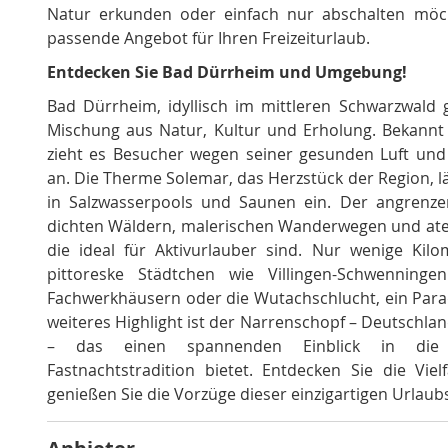
Natur erkunden oder einfach nur abschalten möch
passende Angebot für Ihren Freizeiturlaub.
Entdecken Sie Bad Dürrheim und Umgebung!
Bad Dürrheim, idyllisch im mittleren Schwarzwald g
Mischung aus Natur, Kultur und Erholung. Bekannt a
zieht es Besucher wegen seiner gesunden Luft und
an. Die Therme Solemar, das Herzstück der Region, 
in Salzwasserpools und Saunen ein. Der angrenze
dichten Wäldern, malerischen Wanderwegen und at
die ideal für Aktivurlauber sind. Nur wenige Kilo
pittoreske Städtchen wie Villingen-Schwenninge
Fachwerkhäusern oder die Wutachschlucht, ein Parad
weiteres Highlight ist der Narrenschopf – Deutsch
– das einen spannenden Einblick in die s
Fastnachtstradition bietet. Entdecken Sie die Vie
genießen Sie die Vorzüge dieser einzigartigen Urlaub