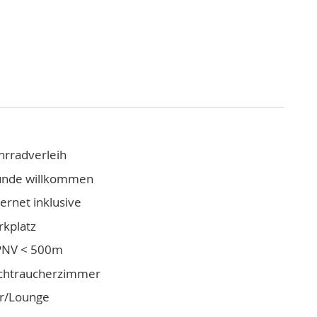
hrradverleih
nde willkommen
ternet inklusive
rkplatz
NV < 500m
chtraucherzimmer
r/Lounge