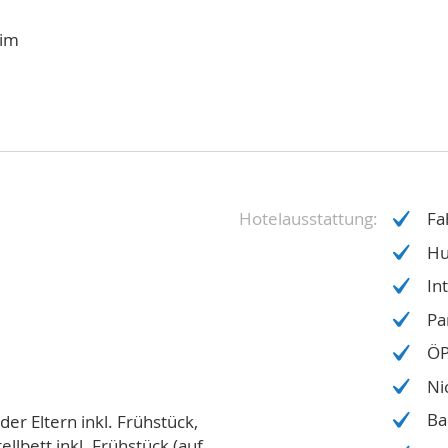
eim
Hotelausstattung
Fa
Hu
In
Pa
ÖP
Ni
Ba
der Eltern inkl. Frühstück,
llbett inkl. Frühstück (auf