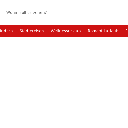
Kindern
Städtereisen
Wellnessurlaub
Romantikurlaub
S