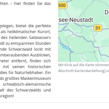
ten – hier finden Sie das
elegen, bietet die perfekte
ls heilklimatischer Kurort,
 des heilenden Salzwassers
lädt zu entspannten Stunden
nde Schwarzwald lockt mit
emberaubenden Ausblicken,
meter entfernt, finden sich
Mit Klick auf die Karte stimme
n mit seinen historischen
Abschnitt Kartendarstellung) z
ies für Naturliebhaber. Ein
lands größtes Maskenmuseum
chwäbisch-alemannische
lfalt des Schwarzwalds und
sregion!