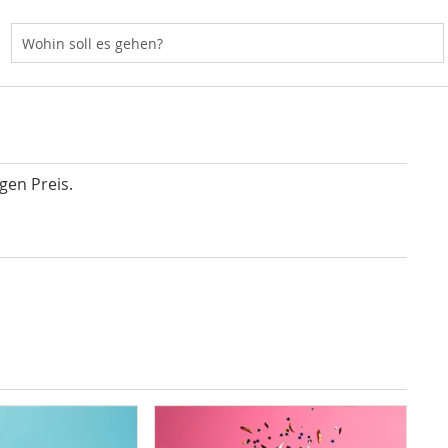
ste Hotel Kulmbach
gen Preis.