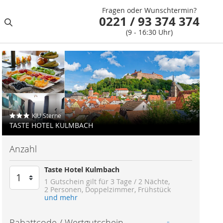
Fragen oder Wunschtermin?
0221 / 93 374 374
(9 - 16:30 Uhr)
KIU Sterne
TASTE HOTEL KULMBACH
Anzahl
Taste Hotel Kulmbach
1 Gutschein gilt für
3 Tage / 2 Nächte
2 Personen
Doppelzimmer
Frühstück
und mehr
Rabattcode / Wertgutschein