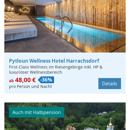
Pytloun Wellness Hotel Harrachsdorf
First-Class Wellness im Riesengebirge inkl. HP &
luxuriöser Wellnessbereich
48,00 €
-36%
ab
Details
pro Person und Nacht
Auch mit Halbpension