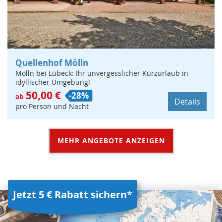
Quellenhof Mölln
Mölln bei Lübeck: Ihr unvergesslicher Kurzurlaub in
idyllischer Umgebung!
50,00 €
-28%
ab
Details
pro Person und Nacht
MEHR ANGEBOTE ANZEIGEN
Jetzt 5 € Rabatt sichern*