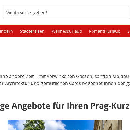
Kindern
Städtereisen
Wellnessurlaub
Romantikurlaub
S
 in eine andere Zeit – mit verwinkelten Gassen, sanften Mol
er Architektur und gemütlichen Cafés begegnet Ihnen der 
ge Angebote für Ihren Prag-Kur