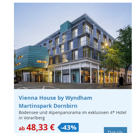
Vienna House by Wyndham
Martinspark Dornbirn
Bodensee und Alpenpanorama im exklusiven 4* Hotel
in Vorarlberg
48,33 €
-43%
ab
Details