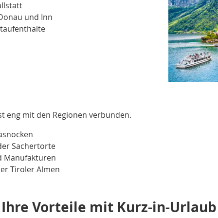
llstatt
 Donau und Inn
taufenthalte
d ist eng mit den Regionen verbunden.
 Kasnocken
der Sachertorte
d Manufakturen
r Tiroler Almen
Ihre Vorteile mit Kurz-in-Urlaub