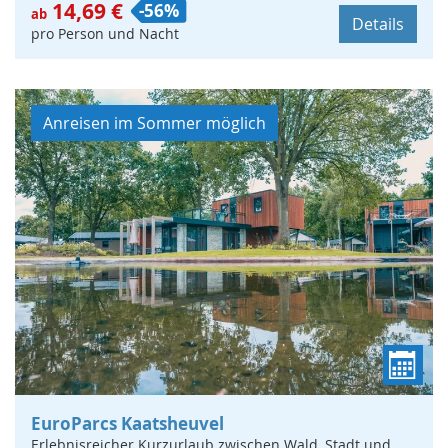
14,69 €
-56%
ab
Details
pro Person und Nacht
Anreisen im Sommer möglich
EuroParcs Kaatsheuvel
Erlebnisreicher Kurzurlaub zwischen Wald, Stadt und