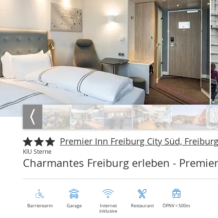
Premier Inn Freiburg City Süd, Freibur
KIU Sterne
Charmantes Freiburg erleben - Premier 
Barrierearm
Garage
Internet
Restaurant
ÖPNV < 500m
inklusive