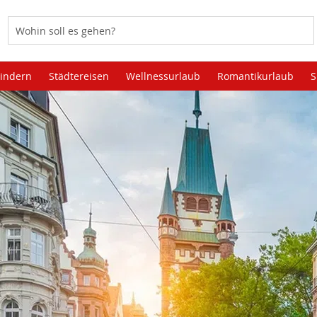
Kindern
Städtereisen
Wellnessurlaub
Romantikurlaub
S