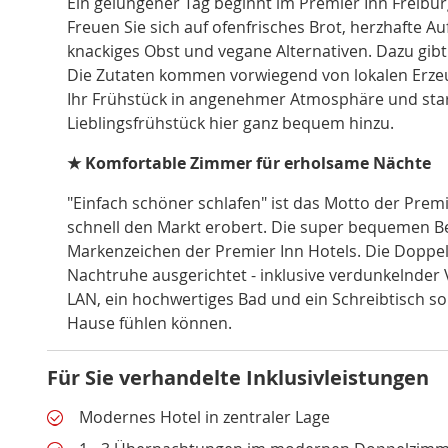
Ein gelungener Tag beginnt im Premier Inn Freibur
Freuen Sie sich auf ofenfrisches Brot, herzhafte Au
knackiges Obst und vegane Alternativen. Dazu gibt
Die Zutaten kommen vorwiegend von lokalen Erzeug
Ihr Frühstück in angenehmer Atmosphäre und start
Lieblingsfrühstück hier ganz bequem hinzu.
★ Komfortable Zimmer für erholsame Nächte
"Einfach schöner schlafen" ist das Motto der Prem
schnell den Markt erobert. Die super bequemen Be
Markenzeichen der Premier Inn Hotels. Die Doppe
Nachtruhe ausgerichtet - inklusive verdunkelnder
LAN, ein hochwertiges Bad und ein Schreibtisch sor
Hause fühlen können.
Für Sie verhandelte Inklusivleistungen
Modernes Hotel in zentraler Lage