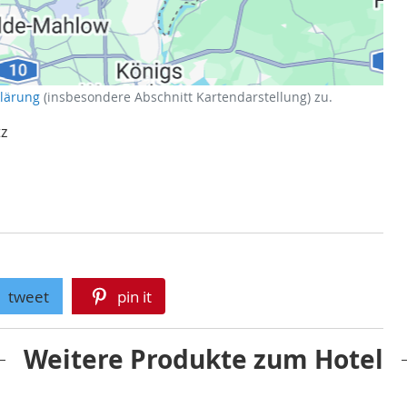
klärung
(insbesondere Abschnitt Kartendarstellung) zu.
tz
tweet
pin it
Weitere Produkte zum Hotel