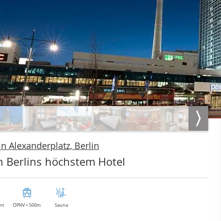
n Alexanderplatz, Berlin
in Berlins höchstem Hotel
nt
ÖPNV < 500m
Sauna