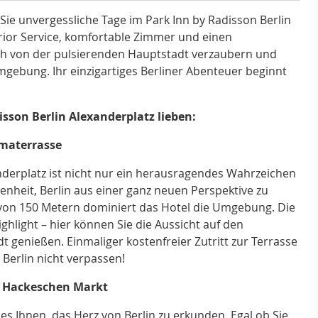
n Sie unvergessliche Tage im Park Inn by Radisson Berlin
rior Service, komfortable Zimmer und einen
ich von der pulsierenden Hauptstadt verzaubern und
mgebung. Ihr einzigartiges Berliner Abenteuer beginnt
isson Berlin Alexanderplatz lieben:
amaterrasse
nderplatz ist nicht nur ein herausragendes Wahrzeichen
genheit, Berlin aus einer ganz neuen Perspektive zu
 von 150 Metern dominiert das Hotel die Umgebung. Die
ghlight – hier können Sie die Aussicht auf den
genießen. Einmaliger kostenfreier Zutritt zur Terrasse
Berlin nicht verpassen!
m Hackeschen Markt
es Ihnen, das Herz von Berlin zu erkunden. Egal ob Sie