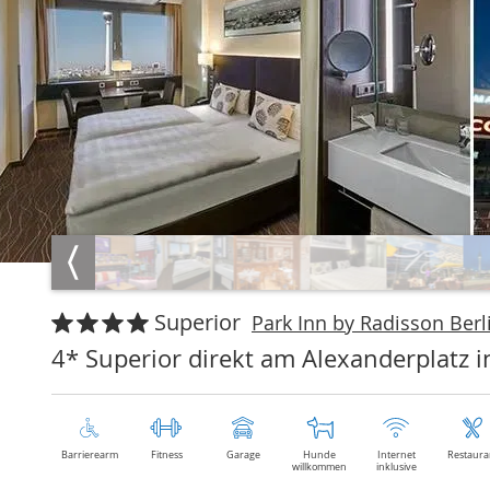
Superior
Park Inn by Radisson Berli
4* Superior direkt am Alexanderplatz 
Barrierearm
Fitness
Garage
Hunde
Internet
Restaura
willkommen
inklusive