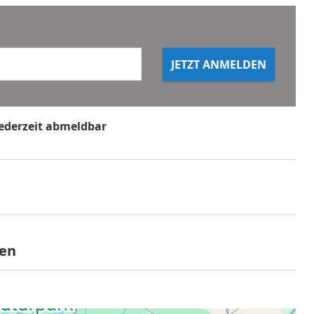
JETZT ANMELDEN
jederzeit abmeldbar
ilt nicht für Multi- und Wertgutscheine
gen